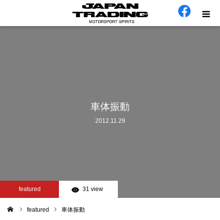
ホーム
在庫車
会社概要
車体振動
2012.11.29
カテゴリー
工場日誌
お問い合わせ
featured
31 view
featured
車体振動
ム