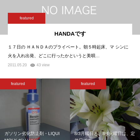
featured
HANDAです
１７日の ＨＡＮＤＡのプライベート。朝５時起床、マ シンに
火を入れ出発、どこに行ったかというと美唄…
2011.05.20
43 view
featured
featured
ガソリン劣化防止剤・LIQUI
8/3月曜日と、8/4火曜日は、定