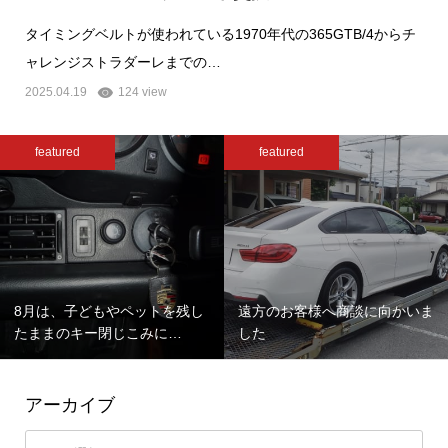
タイミングベルトが使われている1970年代の365GTB/4からチ
ャレンジストラダーレまでの…
2025.04.19
124 view
featured
featured
8月は、子どもやペットを残し
遠方のお客様へ商談に向かいま
たままのキー閉じこみに…
した
アーカイブ