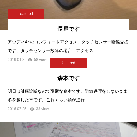
featured
長尾です
アウディA4のコンフォートアクセス、タッチセンサー断線交換
です。タッチセンサー故障の場合、アクセス…
2019.04.8
58 view
featured
森本です
明日は健康診断なので憂鬱な森本です。防錆処理をしないまま
冬を越した車です。これくらい錆が進行…
2016.07.25
33 view