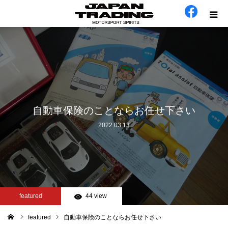
ホーム
在庫車
会社概要
自動車保険のことならお任せ下さい
2022.03.13
カテゴリー
工場日誌
お問い合わせ
featured
44 view
featured
自動車保険のことならお任せ下さい
ム