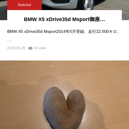
featured
BMW X5 xDrive35d Msport御座…
BMW X5 xDrive35d Msport2014年5月登録、走行22,500キロ、
…
2019.06.20
40 view