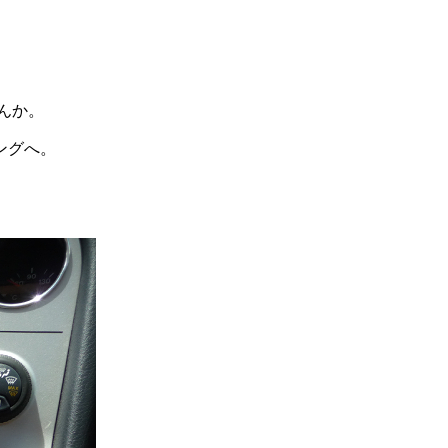
んか。
ングへ。
。