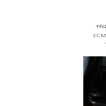
それ
とにも