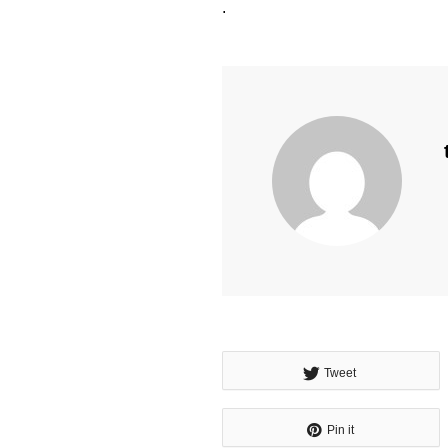
.
Tweet
Pin it