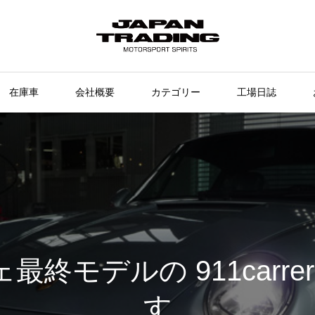
在庫車
会社概要
カテゴリー
工場日誌
終モデルの 911carrer
す