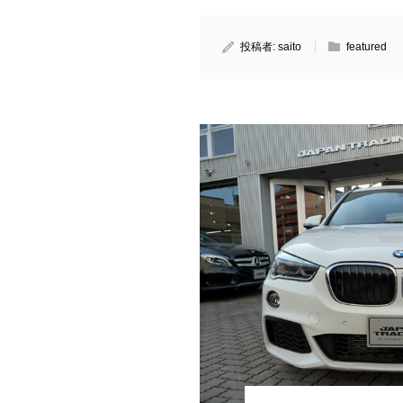
投稿者:
saito
featured