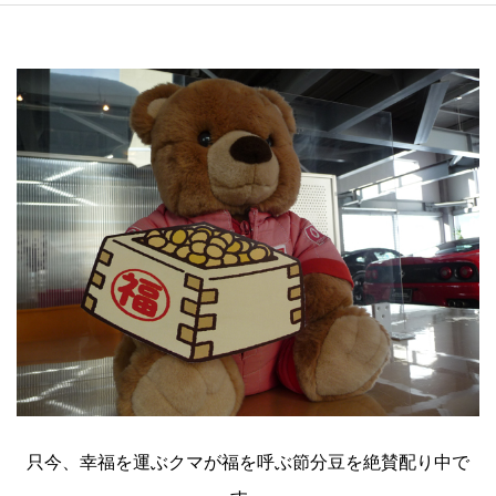
只今、幸福を運ぶクマが福を呼ぶ節分豆を絶賛配り中で