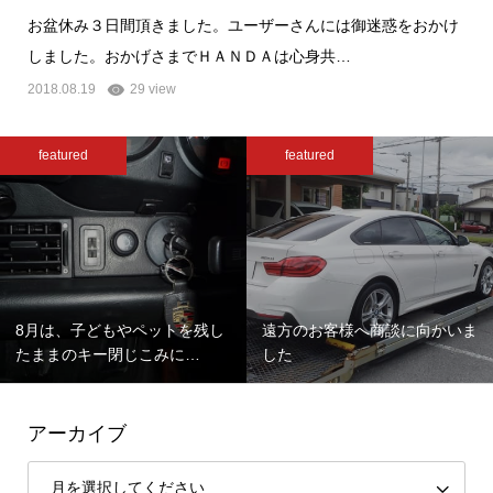
お盆休み３日間頂きました。ユーザーさんには御迷惑をおかけ
しました。おかげさまでＨＡＮＤＡは心身共…
2018.08.19
29 view
featured
featured
8月は、子どもやペットを残し
遠方のお客様へ商談に向かいま
たままのキー閉じこみに…
した
アーカイブ