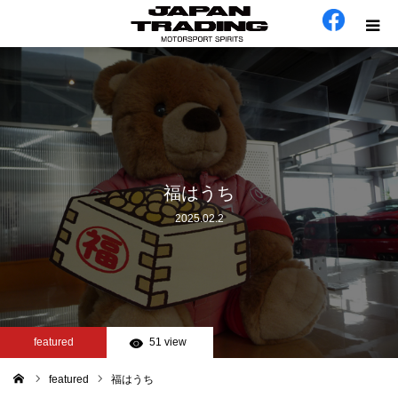
ホーム
在庫車
会社概要
福はうち
2025.02.2
カテゴリー
工場日誌
お問い合わせ
featured
51 view
featured
福はうち
ム