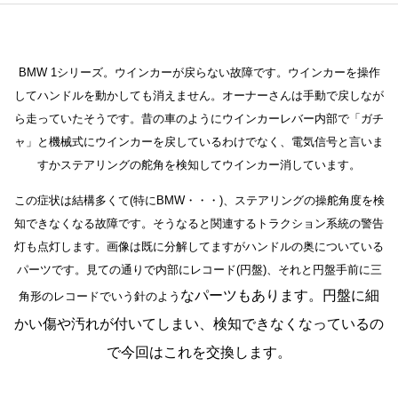
BMW 1シリーズ。ウインカーが戻らない故障です。ウインカーを操作
してハンドルを動かしても消えません。オーナーさんは手動で戻しなが
ら走っていたそうです。昔の車のようにウインカーレバー内部で「ガチ
ャ」と機械式にウインカーを戻しているわけでなく、電気信号と言いま
すかステアリングの舵角を検知してウインカー消しています。
この症状は結構多くて(特にBMW・・・)、ステアリングの操舵角度を検
知できなくなる故障です。そうなると関連するトラクション系統の警告
灯も点灯します。画像は既に分解してますがハンドルの奥についている
パーツです。見ての通りで内部にレコード(円盤)、それと円盤手前に三
なパーツもあります。円盤に細
角形のレコードでいう針のよう
かい傷や汚れが付いてしまい、検知できなくなっているの
で今回はこれを交換します。