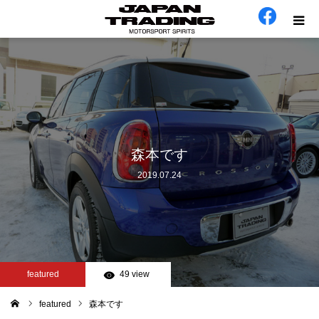
ホーム
在庫車
会社概要
森本です
2019.07.24
カテゴリー
工場日誌
お問い合わせ
featured
49 view
featured
森本です
ム