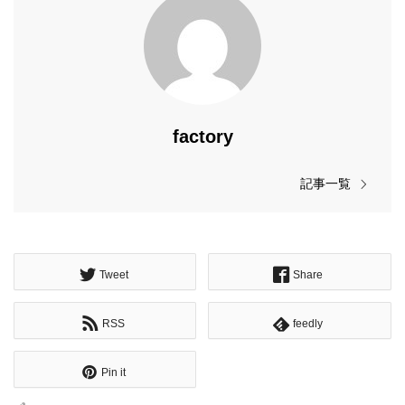
factory
記事一覧
Tweet
Share
RSS
feedly
Pin it