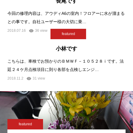
長尾です
今回の修理内容は、アウディA6の室内！フロアーに水が溜まる
との事です。自社ユーザー様の大切に乗…
2018.07.16
36 view
featured
小林です
こちらは、車検でお預かりのＢＭＷＦ－１０５２８ⅰです。法
廷２４ケ月点検項目に則り各部を点検しエンジ…
2018.11.2
31 view
featured