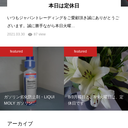
本日は定休日
いつもジャパントレーディングをご愛顧頂き誠にありがとうご
ざいます。誠に勝手ながら本日火曜…
2021.03.30
87 view
featured
featured
ガソリン劣化防止剤・LIQUI
8/3月曜日と、8/4火曜日は、定
MOLY ガソリン…
休日です
アーカイブ