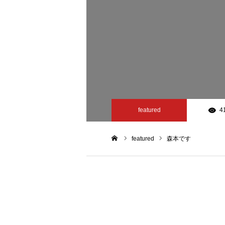
featured
4
featured
森本です
ホーム