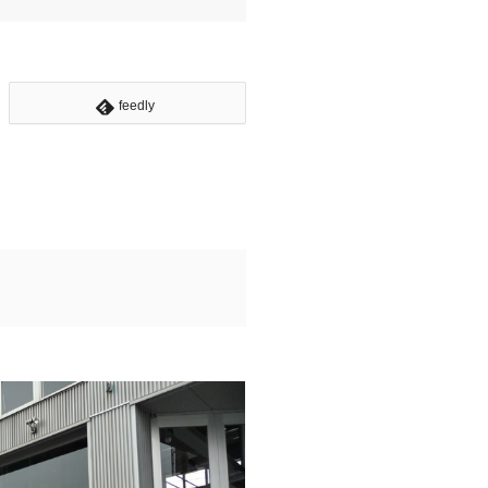
feedly