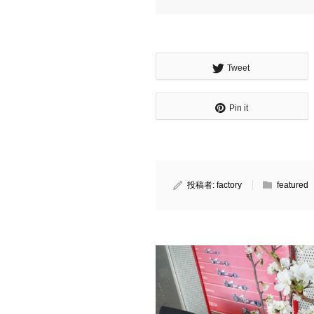
Tweet
Pin it
投稿者:
factory
featured