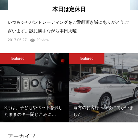
本日は定休日
いつもジャパントレーディングをご愛顧頂き誠にありがとうご
ざいます。誠に勝手ながら本日火曜…
2017.06.27
29 view
featured
featured
8月は、子どもやペットを残し
遠方のお客様へ商談に向かいま
たままのキー閉じこみに…
した
アーカイブ