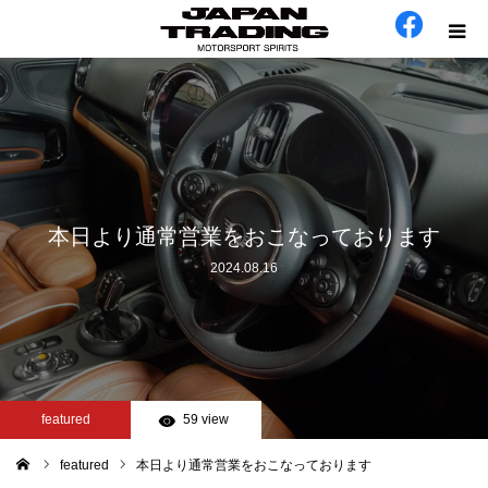
ホーム
在庫車
会社概要
本日より通常営業をおこなっております
2024.08.16
カテゴリー
工場日誌
お問い合わせ
featured
59 view
featured
本日より通常営業をおこなっております
ム