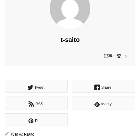
t-saito
記事一覧
Tweet
Share
RSS
feedly
Pin it
投稿者:
t-saito