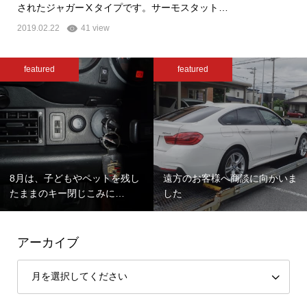
されたジャガーⅩタイプです。サーモスタット…
2019.02.22
41 view
featured
featured
8月は、子どもやペットを残し
遠方のお客様へ商談に向かいま
たままのキー閉じこみに…
した
アーカイブ