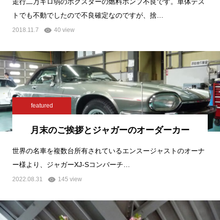
走行二万キロ弱のボクスターの燃料ポンプ不良です。単体テス
トでも不動でしたので不良確定なのですが、捨…
2018.11.7
40 view
featured
月末のご挨拶とジャガーのオーダーカー
世界の名車を複数台所有されているエンスージャストのオーナ
ー様より、ジャガーXJ-Sコンバーチ…
2022.08.31
145 view