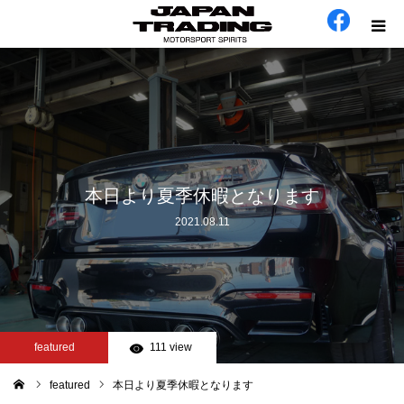
ホーム
在庫車
会社概要
本日より夏季休暇となります
2021.08.11
カテゴリー
工場日誌
お問い合わせ
featured
111 view
featured
本日より夏季休暇となります
ム