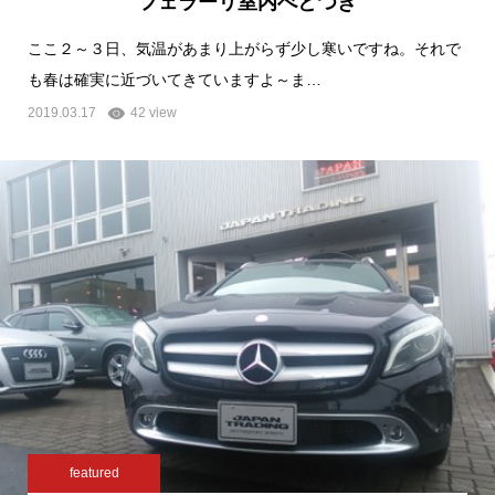
フェラーリ室内べとつき
ここ２～３日、気温があまり上がらず少し寒いですね。それで
も春は確実に近づいてきていますよ～ま…
2019.03.17
42 view
featured