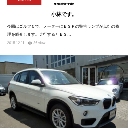
関連記事
小林です。
今回はゴルフ５で、メーターにＥＳＰの警告ランプが点灯の修
理を紹介します。走行するとＥＳ…
2015.12.11
36 view