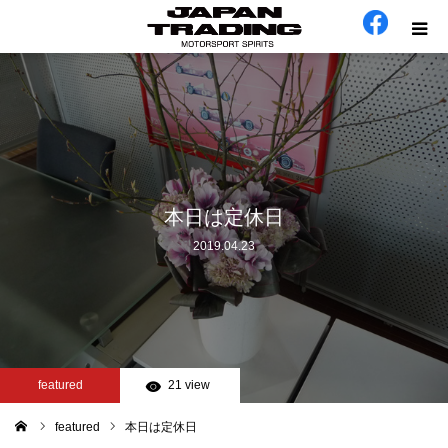
ホーム
在庫車
会社概要
本日は定休日
2019.04.23
カテゴリー
工場日誌
お問い合わせ
featured
21 view
featured
本日は定休日
ム