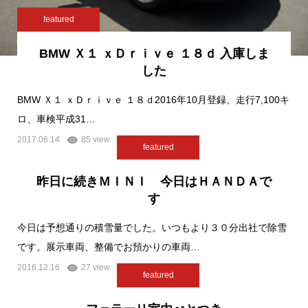
featured
BMW Ｘ１ ｘＤｒｉｖｅ １８ｄ 入庫しま
した
BMW Ｘ１ ｘＤｒｉｖｅ １８ｄ2016年10月登録、走行7,100キ
ロ、車検平成31…
2017.06.14
85 view
featured
昨日に続きＭＩＮＩ 今日はＨＡＮＤＡで
す
今日は予想通りの積雪量でした。いつもより３０分出社で除雪
です。展示車両、整備でお預かりの車両…
2016.12.16
27 view
featured