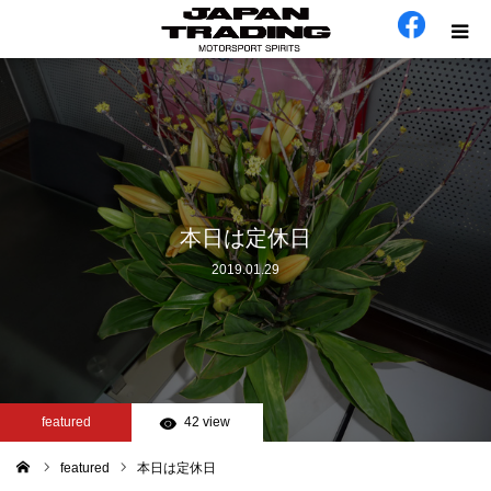
ホーム
在庫車
会社概要
本日は定休日
2019.01.29
カテゴリー
工場日誌
お問い合わせ
featured
42 view
featured
本日は定休日
ム