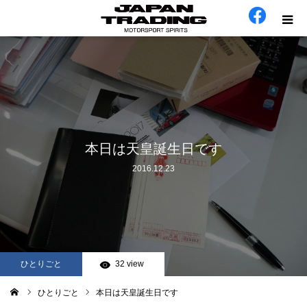
ホーム
在庫車
会社概要
本日は天皇誕生日です
2016.12.23
カテゴリー
工場日誌
お問い合わせ
ひとりごと
32 view
ひとりごと
本日は天皇誕生日です
ム