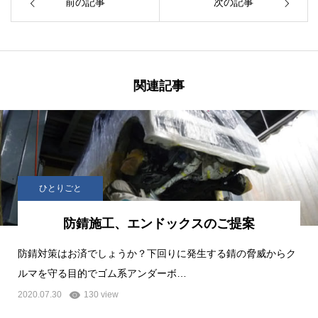
前の記事
次の記事
関連記事
ひとりごと
防錆施工、エンドックスのご提案
防錆対策はお済でしょうか？下回りに発生する錆の脅威からク
ルマを守る目的でゴム系アンダーボ…
2020.07.30
130 view