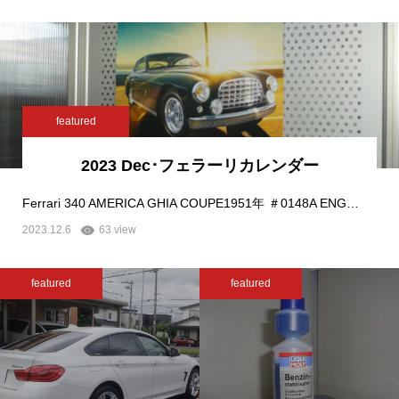
featured
2023 Dec･フェラーリカレンダー
Ferrari 340 AMERICA GHIA COUPE1951年 ＃0148A ENG…
2023.12.6
63 view
featured
featured