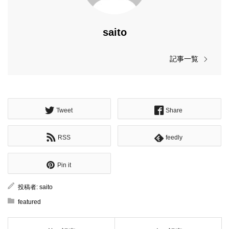
saito
記事一覧
Tweet
Share
RSS
feedly
Pin it
投稿者:
saito
featured