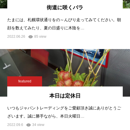
街道に咲くバラ
たまには、札幌環状通りをの～んびり走ってみてください。朝
顔を数えてみたり、夏の日盛りに木陰を…
2022.06.26
85 view
featured
本日は定休日
いつもジャパントレーディングをご愛顧頂き誠にありがとうご
ざいます。誠に勝手ながら、本日火曜日…
2022.09.6
34 view