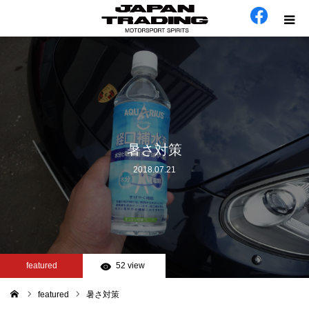
ホーム
在庫車
会社概要
暑さ対策
2018.07.21
カテゴリー
工場日誌
お問い合わせ
featured
52 view
featured
暑さ対策
ム