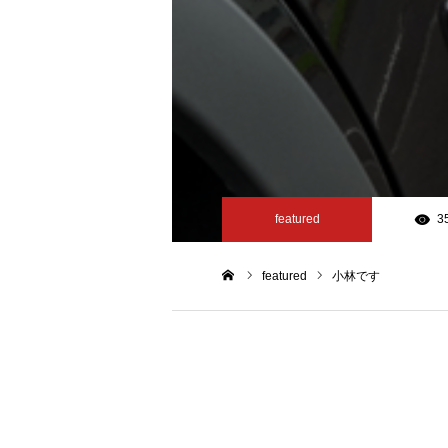
featured
3
featured
小林です
ホーム