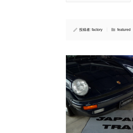
投稿者:
factory
featured