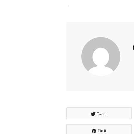
.
Tweet
Pin it