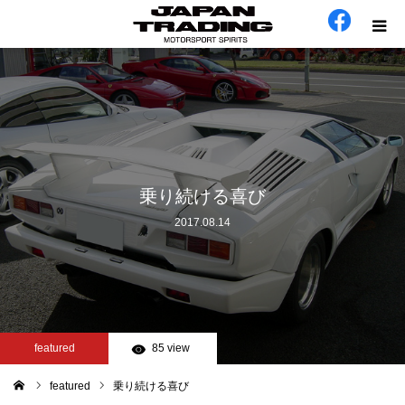
ホーム
在庫車
会社概要
乗り続ける喜び
2017.08.14
カテゴリー
工場日誌
お問い合わせ
featured
85 view
featured
乗り続ける喜び
ム