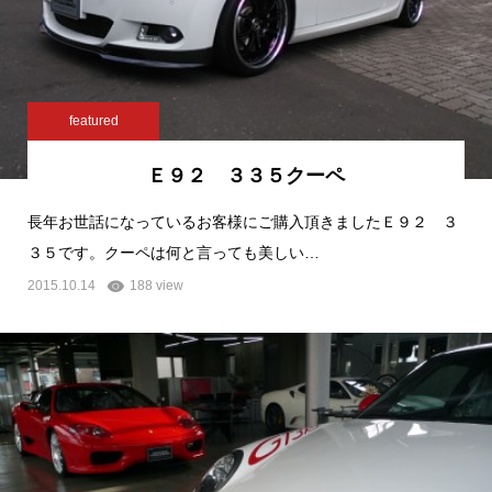
featured
Ｅ９２ ３３５クーペ
長年お世話になっているお客様にご購入頂きましたＥ９２ ３
３５です。クーペは何と言っても美しい…
2015.10.14
188 view