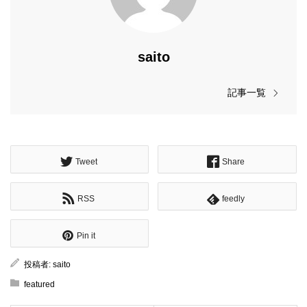
saito
記事一覧
Tweet
Share
RSS
feedly
Pin it
投稿者:
saito
featured