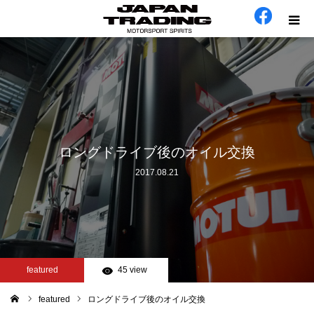
ホーム
在庫車
会社概要
ロングドライブ後のオイル交換
2017.08.21
カテゴリー
工場日誌
お問い合わせ
featured
45 view
featured
ロングドライブ後のオイル交換
ム