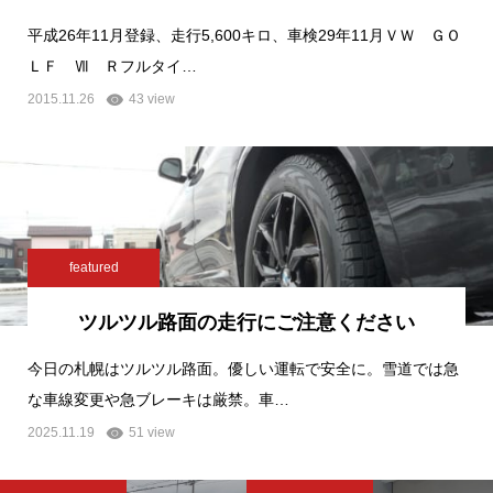
平成26年11月登録、走行5,600キロ、車検29年11月ＶＷ ＧＯ
ＬＦ Ⅶ Ｒフルタイ…
2015.11.26
43 view
featured
ツルツル路面の走行にご注意ください
今日の札幌はツルツル路面。優しい運転で安全に。雪道では急
な車線変更や急ブレーキは厳禁。車…
2025.11.19
51 view