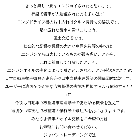
きっと楽しい夏をエンジョイされたと思います。
行楽で愛車が大活躍された方も多いはず、
ロングドライブ後のお手入れはクルマ長持ちの秘訣です。
是非疲れた愛車を労りましょう。
国土交通省では、
社会的な影響や反響の大きい車両火災等の中では、
エンジンから出火しているものが最も多いことから、
これに着目して分析したところ、
エンジンオイルの劣化によって引き起こされることが確認されたため
日本自動車整備振興会連合会や日本自動車連盟等の関係団体に対して、
ユーザーに適切かつ確実な点検整備の実施を周知するよう依頼するとと
もに、
今後も自動車点検整備推進運動等のあらゆる機会を捉えて、
適切かつ確実な点検整備の励行等の取組みをおこなうようです。
みなさま愛車のオイル交換をご希望の方は
お気軽にお問い合わせください。
ジャパントレーディングでは