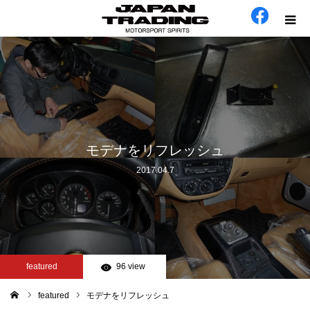
ホーム
在庫車
会社概要
モデナをリフレッシュ
2017.04.7
カテゴリー
工場日誌
お問い合わせ
featured
96 view
featured
モデナをリフレッシュ
ム