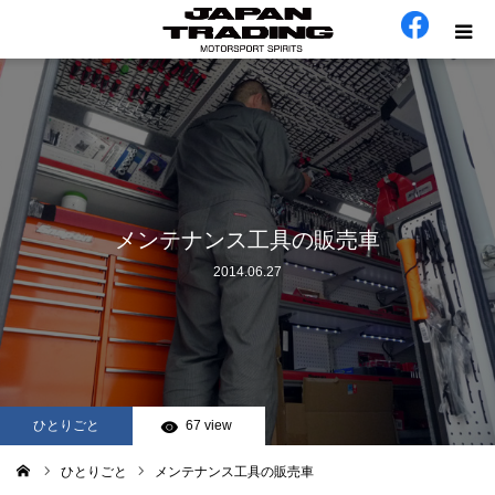
ホーム
在庫車
会社概要
メンテナンス工具の販売車
2014.06.27
カテゴリー
工場日誌
お問い合わせ
ひとりごと
67 view
ひとりごと
メンテナンス工具の販売車
ム