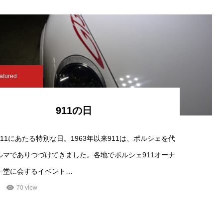
atured
911の日
11にあたる特別な日。1963年以来911は、ポルシェを代
ルマでありつづけてきました。各地でポルシェ911オーナ
一堂に会するイベント…
70 view