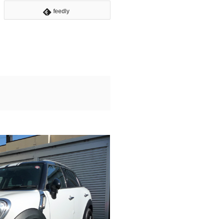
feedly