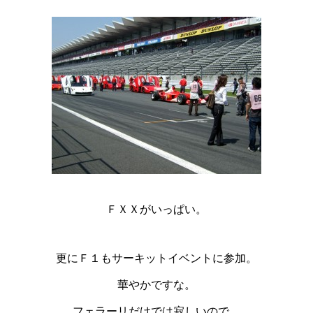
ＦＸＸがいっぱい。
更にＦ１もサーキットイベントに参加。
華やかですな。
フェラーリだけでは寂しいので、