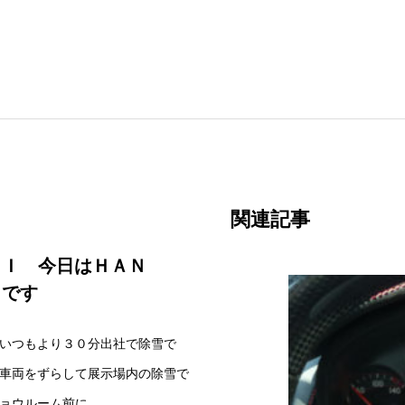
関連記事
ＮＩ 今日はＨＡＮ
Ａです
いつもより３０分出社で除雪で
車両をずらして展示場内の除雪で
ョウルーム前に…