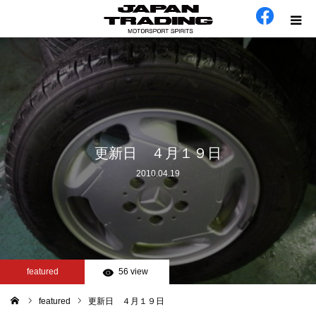
ホーム
在庫車
会社概要
更新日 ４月１９日
2010.04.19
カテゴリー
工場日誌
お問い合わせ
featured
56 view
featured
更新日 ４月１９日
ム