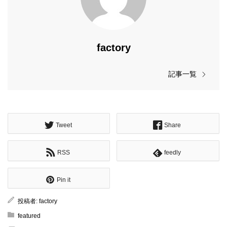
factory
記事一覧
Tweet
Share
RSS
feedly
Pin it
投稿者:
factory
featured